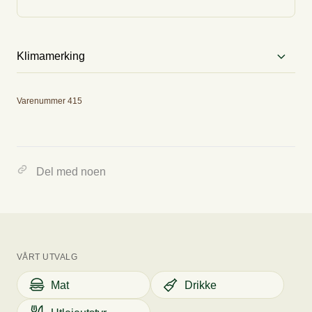
Klimamerking
Utslipp
Varenummer 415
0.00 kg CO2E/kg
Del med noen
Tallet viser omtrent hvor mye CO2 varene tilsvarer, og hvilke
utslippskategorier varene er i.
VÅRT UTVALG
Mat
Drikke