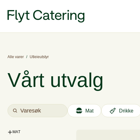
Alle varer
/
Utleieutstyr
Vårt utvalg
Mat
Drikke
MAT
Salater og kalde retter
Wraps
Bowls & s