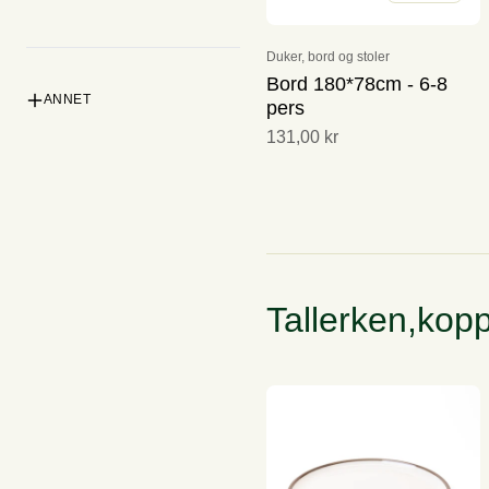
Duker, bord og stoler
Bord 180*78cm - 6-8
ANNET
pers
131,00 kr
Band / live musikk
Underholdning
Blomster
Dj
Teambuilding og aktiviteter
Annet
Engangsservise og
Tallerken,kopp
emballasje
Frakt
Returutstyr
Båt, rib og seilbåt
Aktiviteter
Foredrag/kurs
Kurs
Buss