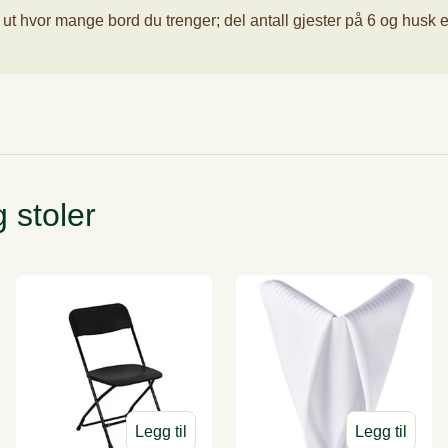
ut hvor mange bord du trenger; del antall gjester på 6 og husk eks
psmenyer sommer
Hovedretter vinter
Desserter v
undstykker
 stoler
Legg til
Legg til