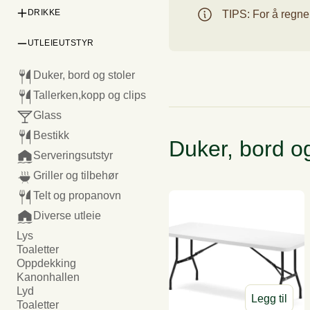
DRIKKE
Grill
TIPS: For å regne 
Fingermat
Desserter (fra tapas)
Selska
Lunsj
UTLEIEUTSTYR
Kald drikke
Påsmurt
Kaffe og te
Små kaker (6-8 pers)
Selskapslokaler
R
Buffetmenyer
Duker, bord og stoler
Annen varm drikke
Varmretter
Tallerken,kopp og clips
Tilbehør
Selskapsmat
Glass
Avec
Kaker
Bestikk
Bobler
Duker, bord og
Hvitvin
Bakverk
Serveringsutstyr
Rødvin
Dessert
Griller og tilbehør
Øl og cider
Sesongmenyer
Telt og propanovn
17.Mai-Menyer
Diverse utleie
Min side
Lys
Julemeny 2026
Toaletter
Oppdekking
Kanonhallen
Lyd
Legg til
Toaletter