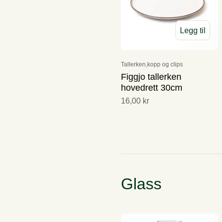
Helikopter
Engros
Distribusjon
Legg til
Pakketilbud
Personell
Selskapslokaler
Tallerken,kopp og clips
Figgjo tallerken
hovedrett 30cm
16,00 kr
Glass