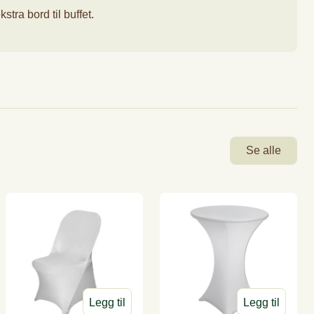
tra bord til buffet.
inter
Medium kaker (ca. 16 pers)
Se alle
Legg til
Legg til