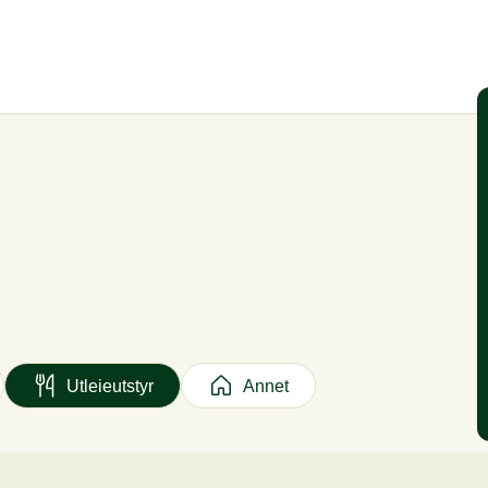
Utleieutstyr
Annet
ushi
Lunsjbuffet
Lunsjtallerken
Varm lu