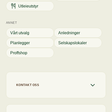
Utleieutstyr
ANNET
Vårt utvalg
Anledninger
Planlegger
Selskapslokaler
Proffshop
KONTAKT OSS
+47 22 67 91 80
info@flytcatering.no
Chaten er åpen
Vi svarer deg så raskt vi kan