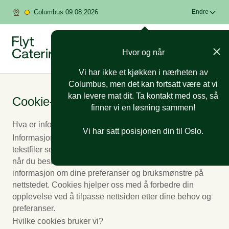
Columbus 09.08.2026
Endre
Hvor og når
Vi har ikke et kjøkken i nærheten av
Columbus, men det kan fortsatt være at vi
kan levere mat dit. Ta kontakt med oss, så
Cookie-policy for Flyt Catering
finner vi en løsning sammen!
Hva er informasjonskapsler (cookies)?
Vi har satt posisjonen din til Oslo.
Informasjonskapsler, også kjent som cookies, er små
tekstfiler som lagres på datamaskinen eller enheten din
når du besøker nettsider. Disse filene inneholder
informasjon om dine preferanser og bruksmønstre på
nettstedet. Cookies hjelper oss med å forbedre din
opplevelse ved å tilpasse nettsiden etter dine behov og
preferanser.
Hvilke cookies bruker vi?