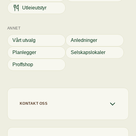
Utleieutstyr
ANNET
Vårt utvalg
Anledninger
Planlegger
Selskapslokaler
Proffshop
KONTAKT OSS
+47 22 67 91 80
info@flytcatering.no
Chaten er åpen
Vi svarer deg så raskt vi kan