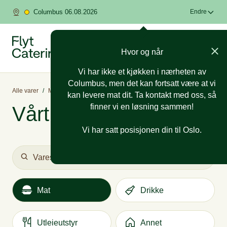
Columbus 06.08.2026
Endre
Hvor og når
Vi har ikke et kjøkken i nærheten av
Columbus, men det kan fortsatt være at vi
Alle varer
/
Mat
/
Kaker
/
Små kaker (6-8 pers)
kan levere mat dit. Ta kontakt med oss, så
finner vi en løsning sammen!
Vårt utvalg
Vi har satt posisjonen din til Oslo.
Mat
Drikke
Utleieutstyr
Annet