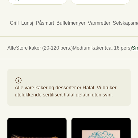
Grill
Lunsj
Påsmurt
Buffetmenyer
Varmretter
Selskapsm
Alle
Store kaker (20-120 pers.)
Medium kaker (ca. 16 pers)
Sm
Alle våre kaker og desserter er Halal. Vi bruker
utelukkende sertifisert halal gelatin uten svin.