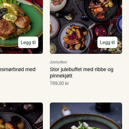
Legg til
Legg til
Julebuffeer
kesmørbrød med
Stor julebuffet med ribbe og
pinnekjøtt
789,00 kr