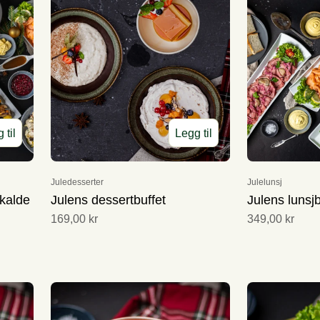
 til
Legg til
Juledesserter
Julelunsj
kalde
Julens dessertbuffet
Julens lunsjb
169,00 kr
349,00 kr