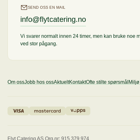
SEND OSS EN MAIL
info@flytcatering.no
Vi svarer normalt innen 24 timer, men kan bruke noe m
ved stor pågang.
Om oss
Jobb hos oss
Aktuelt
Kontakt
Ofte stilte spørsmål
Milj
Flyt Catering AS Org.nr: 915 379 974