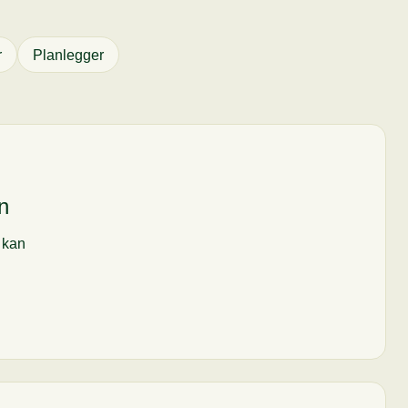
r
Planlegger
n
i kan