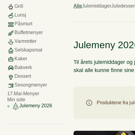
Alle
Julemiddager
Juledesser
Grill
Fingermat
Desserter (fra tapas)
Selska
Lunsj
Påsmurt
Små kaker (6-8 pers)
Selskapslokaler
R
Buffetmenyer
Varmretter
Julemeny 202
Selskapsmat
Kaker
Til årets julemiddager og j
Bakverk
skal alle kunne finne sin
Dessert
Sesongmenyer
17.Mai-Menyer
Min side
Produktene fra ju
Julemeny 2026