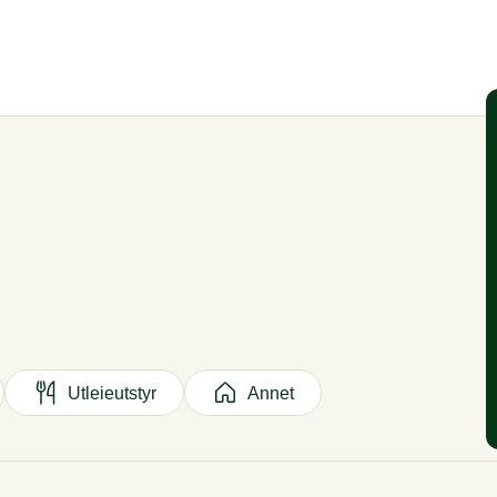
Utleieutstyr
Annet
ushi
Lunsjbuffet
Lunsjtallerken
Varm lu