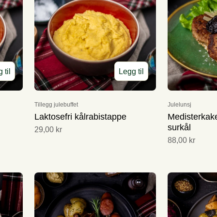
 til
Legg til
Tillegg julebuffet
Julelunsj
Laktosefri kålrabistappe
Medisterka
surkål
29,00 kr
88,00 kr