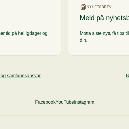
NYHETSBREV
Meld på nyhets
er tid på helligdager og
Motta siste nytt, få tips 
din.
ø og samfunnsansvar
B
Facebook
YouTube
Instagram