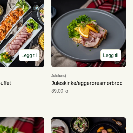
Legg til
Legg til
Julelunsj
uffet
Juleskinke/eggerøresmørbrød
89,00 kr