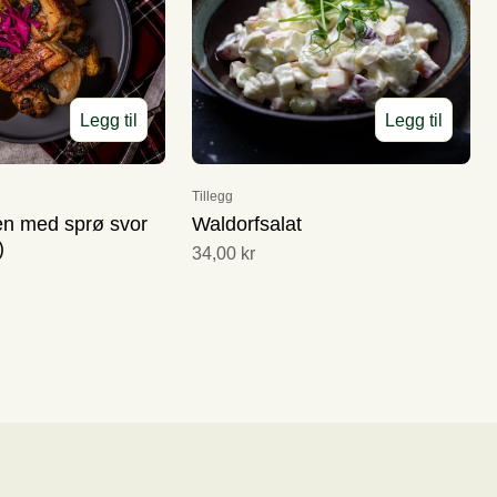
Legg til
Legg til
Tillegg
en med sprø svor
Waldorfsalat
)
34,00 kr