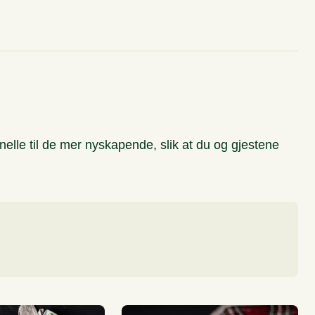
inter
Medium kaker (ca. 16 pers)
jonelle til de mer nyskapende, slik at du og gjestene