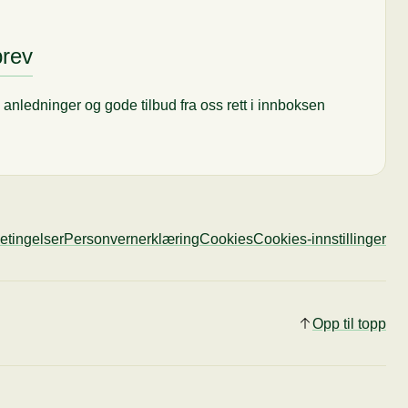
brev
til anledninger og gode tilbud fra oss rett i innboksen
etingelser
Personvernerklæring
Cookies
Cookies-innstillinger
Opp til topp