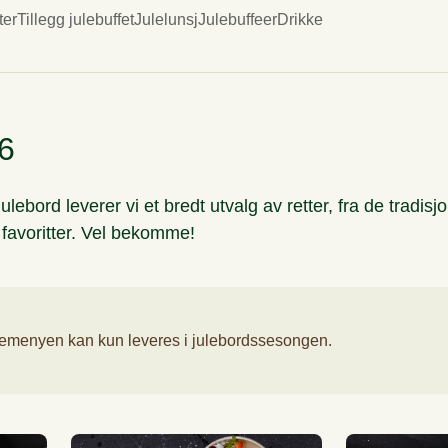
ter
Tillegg julebuffet
Julelunsj
Julebuffeer
Drikke
psmenyer sommer
Hovedretter vinter
Desserter v
undstykker
6
ulebord leverer vi et bredt utvalg av retter, fra de tradis
e favoritter. Vel bekomme!
lemenyen kan kun leveres i julebordssesongen.