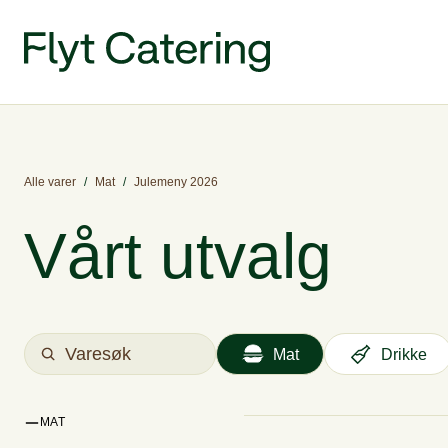
Alle varer
/
Mat
/
Julemeny 2026
Vårt utvalg
Mat
Drikke
MAT
Salater og kalde retter
Wraps
Bowls & s