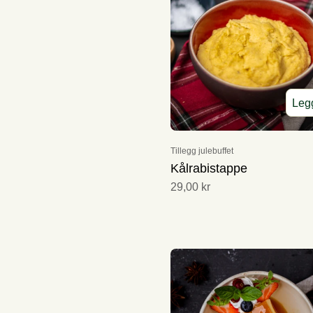
Helikopter
Engros
Distribusjon
Pakketilbud
Personell
Selskapslokaler
Legg
Tillegg julebuffet
Kålrabistappe
29,00 kr