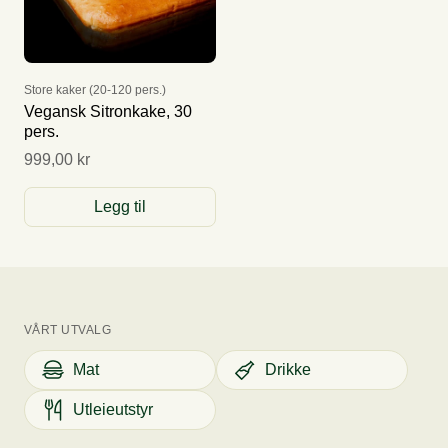
Store kaker (20-120 pers.)
Vegansk Sitronkake, 30
pers.
999,00 kr
Legg til
VÅRT UTVALG
Mat
Drikke
Utleieutstyr