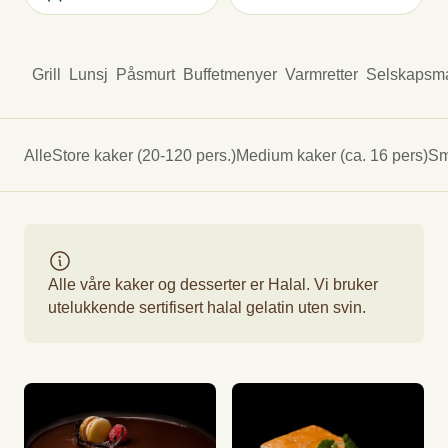
Grill
Lunsj
Påsmurt
Buffetmenyer
Varmretter
Selskapsm
Alle
Store kaker (20-120 pers.)
Medium kaker (ca. 16 pers)
Sm
Alle våre kaker og desserter er Halal. Vi bruker
utelukkende sertifisert halal gelatin uten svin.