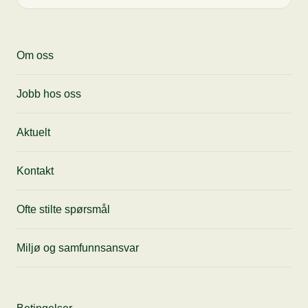
Meld på nyhetsbrev
Motta siste nytt, få tips til anledninger og
Om oss
gode tilbud fra oss rett i innboksen din.
Jobb hos oss
Aktuelt
Kontakt
Ofte stilte spørsmål
Miljø og samfunnsansvar