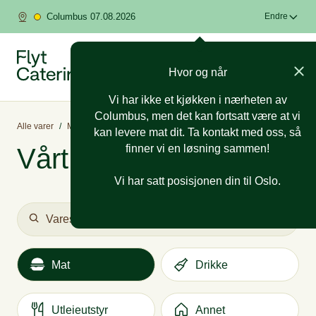
Columbus 07.08.2026
Endre
Hvor og når
Vi har ikke et kjøkken i nærheten av
Columbus, men det kan fortsatt være at vi
Alle varer
/
Mat
/
Kaker
/
Allergi- og spesialtilpasset
kan levere mat dit. Ta kontakt med oss, så
finner vi en løsning sammen!
Vårt utvalg
Vi har satt posisjonen din til Oslo.
Mat
Drikke
Utleieutstyr
Annet