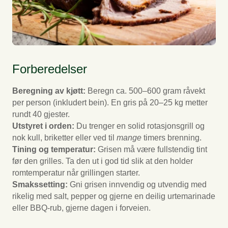
Forberedelser
Beregning av kjøtt:
Beregn ca. 500–600 gram råvekt
per person (inkludert bein). En gris på 20–25 kg metter
rundt 40 gjester.
Utstyret i orden:
Du trenger en solid rotasjonsgrill og
nok kull, briketter eller ved til
mange
timers brenning.
Tining og temperatur:
Grisen må være fullstendig tint
før den grilles. Ta den ut i god tid slik at den holder
romtemperatur når grillingen starter.
Smakssetting:
Gni grisen innvendig og utvendig med
rikelig med salt, pepper og gjerne en deilig urtemarinade
eller BBQ-rub, gjerne dagen i forveien.