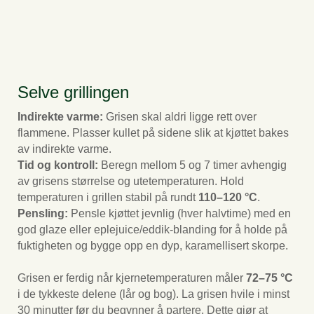
Selve grillingen
Indirekte varme:
Grisen skal aldri ligge rett over
flammene. Plasser kullet på sidene slik at kjøttet bakes
av indirekte varme.
Tid og kontroll:
Beregn mellom 5 og 7 timer avhengig
av grisens størrelse og utetemperaturen. Hold
temperaturen i grillen stabil på rundt
110–120 °C
.
Pensling:
Pensle kjøttet jevnlig (hver halvtime) med en
god glaze eller eplejuice/eddik-blanding for å holde på
fuktigheten og bygge opp en dyp, karamellisert skorpe.
Grisen er ferdig når kjernetemperaturen måler
72–75 °C
i de tykkeste delene (lår og bog). La grisen hvile i minst
30 minutter før du begynner å partere. Dette gjør at