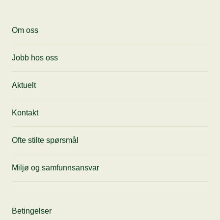
Meld på nyhetsbrev
Motta siste nytt, få tips til anledninger og
Om oss
gode tilbud fra oss rett i innboksen din.
Jobb hos oss
Aktuelt
Kontakt
Ofte stilte spørsmål
Miljø og samfunnsansvar
Betingelser