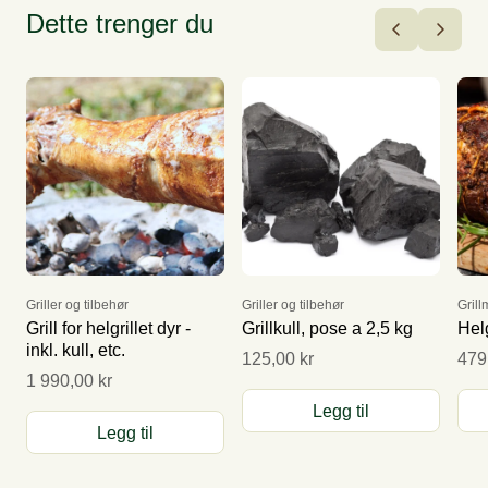
Dette trenger du
Griller og tilbehør
Griller og tilbehør
Gril
Grill for helgrillet dyr -
Grillkull, pose a 2,5 kg
Helg
inkl. kull, etc.
125,00 kr
479
1 990,00 kr
Legg til
Legg til