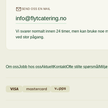
SEND OSS EN MAIL
info@flytcatering.no
Vi svarer normalt innen 24 timer, men kan bruke noe m
ved stor pågang.
Om oss
Jobb hos oss
Aktuelt
Kontakt
Ofte stilte spørsmål
Milj