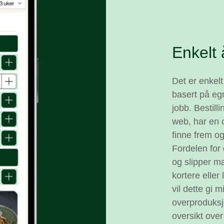
Enkelt 
Det er enkelt
basert på eg
jobb. Bestil
web, har en o
finne frem og
Fordelen for
og slipper m
kortere eller
vil dette gi
overproduksjo
oversikt over