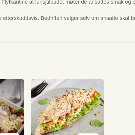
rer Flytkantine at lunsjtilbudet møter de ansattes smak o
a etterskuddsvis. Bedriften velger selv om ansatte skal be