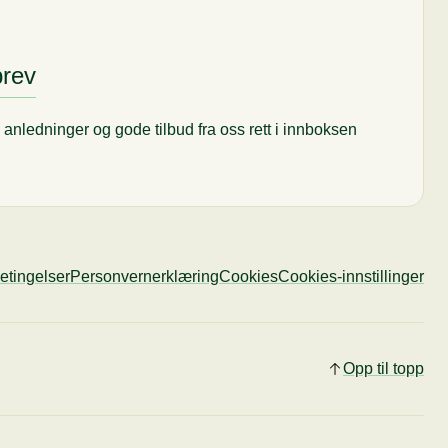
brev
til anledninger og gode tilbud fra oss rett i innboksen
etingelser
Personvernerklæring
Cookies
Cookies-innstillinger
Opp til topp