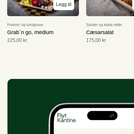
Legg til
Frokost- og lunsjposer
Salater og kalde retter
Grab´n go, medium
Cæsarsalat
225,00 kr
175,00 kr