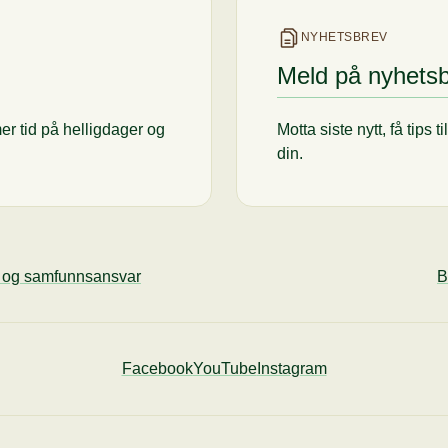
NYHETSBREV
Meld på nyhets
er tid på helligdager og
Motta siste nytt, få tips 
din.
ø og samfunnsansvar
B
Facebook
YouTube
Instagram