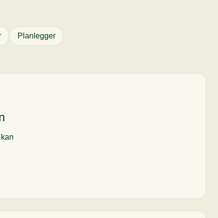
r
Planlegger
n
i kan