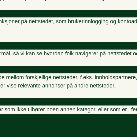
nksjoner på nettstedet, som brukerinnlogging og kontoadm
ormål, så vi kan se hvordan folk navigerer på nettstedet o
de mellom forskjellige nettsteder, f.eks. innholdspartne
ller vise relevante annonser på andre nettsteder.
r som ikke tilhører noen annen kategori eller som er i f