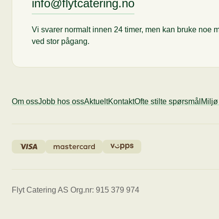
info@flytcatering.no
Vi svarer normalt innen 24 timer, men kan bruke noe m
ved stor pågang.
Om oss
Jobb hos oss
Aktuelt
Kontakt
Ofte stilte spørsmål
Milj
Flyt Catering AS Org.nr: 915 379 974