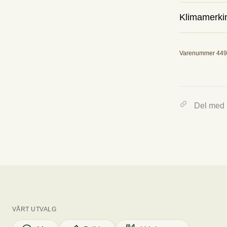
Klimamerki
Boblebann n
Utslipp
Varenummer 44
0.60 kg
Tallet viser omtr
Del med
VÅRT UTVALG