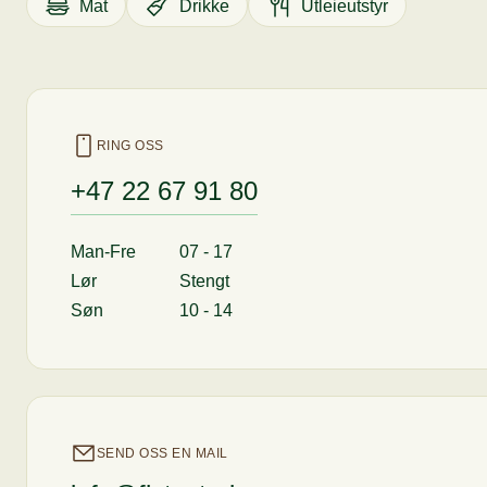
Mat
Drikke
Utleieutstyr
RING OSS
+47 22 67 91 80
Man-Fre
07 - 17
Lør
Stengt
Søn
10 - 14
SEND OSS EN MAIL