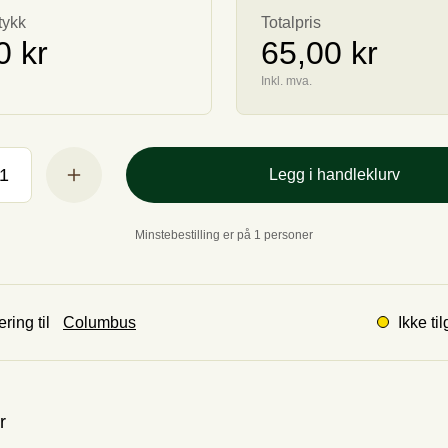
tykk
Totalpris
0 kr
65,00 kr
Inkl. mva.
Legg i handleklurv
Minstebestilling er på 1 personer
Ikke ti
ring til
r