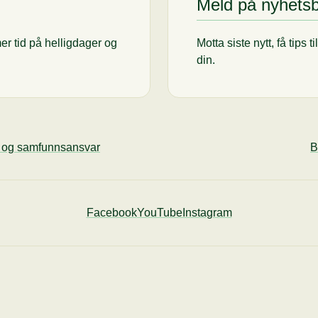
Meld på nyhets
er tid på helligdager og
Motta siste nytt, få tips 
din.
ø og samfunnsansvar
B
Facebook
YouTube
Instagram