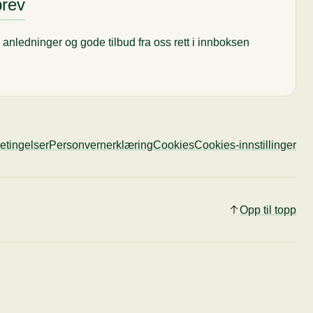
brev
til anledninger og gode tilbud fra oss rett i innboksen
etingelser
Personvernerklæring
Cookies
Cookies-innstillinger
Opp til topp