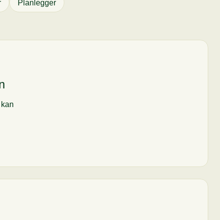
r
Planlegger
n
i kan