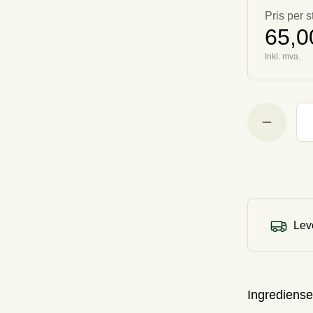
Pris per s
65,0
Inkl. mva.
Leve
Ingrediense