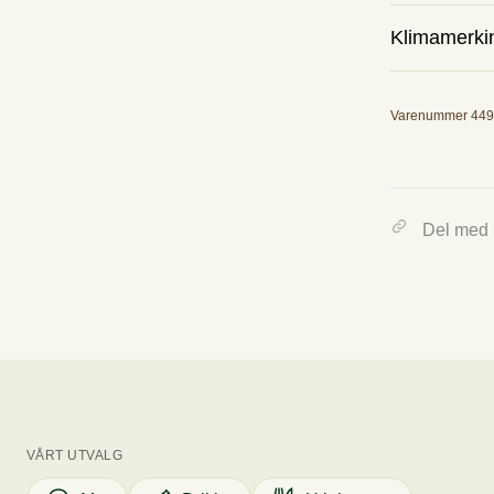
Kilokalorier
Klimamerki
Fett
Utslipp
Varenummer 44
Karbohydrat
0.14 kg
Sukker_tilsat
Tallet viser omtr
Del med
Protein
Salt
VÅRT UTVALG