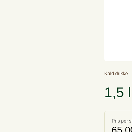
Kald drikke
1,5 
Pris per s
65,0