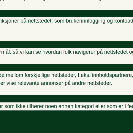
nksjoner på nettstedet, som brukerinnlogging og kontoadm
ormål, så vi kan se hvordan folk navigerer på nettstedet o
de mellom forskjellige nettsteder, f.eks. innholdspartne
ller vise relevante annonser på andre nettsteder.
r som ikke tilhører noen annen kategori eller som er i f