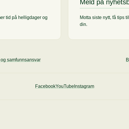
Meld på nyhets
er tid på helligdager og
Motta siste nytt, få tips 
din.
ø og samfunnsansvar
B
Facebook
YouTube
Instagram