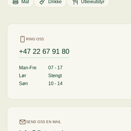
Mat
Drikke
Utleieutstyr
RING OSS
+47 22 67 91 80
Man-Fre
07 - 17
Lør
Stengt
Søn
10 - 14
SEND OSS EN MAIL