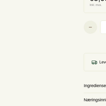
Inkl. mva.
Leve
Ingrediense
Næringsinn
Boblevann 