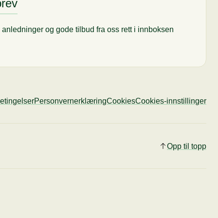
brev
til anledninger og gode tilbud fra oss rett i innboksen
etingelser
Personvernerklæring
Cookies
Cookies-innstillinger
Opp til topp