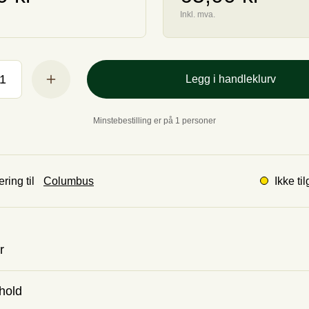
Inkl. mva.
Legg i handleklurv
Minstebestilling er på 1 personer
Ikke ti
ring til
r
hold
Lime 1,5.