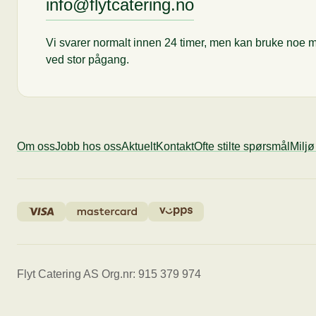
info@flytcatering.no
Vi svarer normalt innen 24 timer, men kan bruke noe m
ved stor pågang.
Om oss
Jobb hos oss
Aktuelt
Kontakt
Ofte stilte spørsmål
Milj
Flyt Catering AS Org.nr: 915 379 974