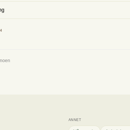
ng
94
 CO2E/kg
t
ent hvor mye CO2 varene tilsvarer, og hvilke utslippskategorier varene er i.
 noen
ANNET