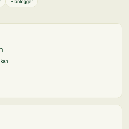
r
Planlegger
n
i kan