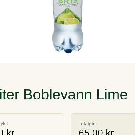
liter Boblevann Lime
tykk
Totalpris
0 kr
65,00 kr