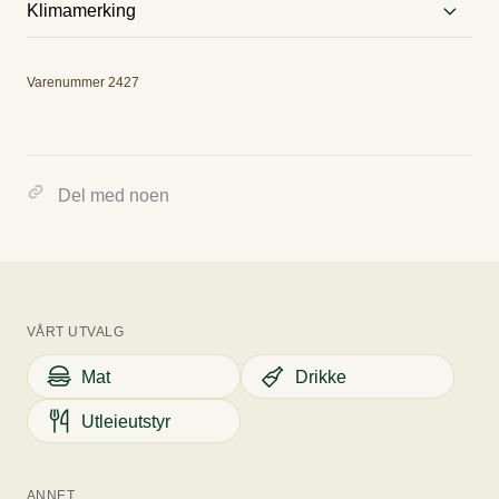
Klimamerking
Utslipp
Varenummer 2427
0.00 kg CO2E/kg
Del med noen
Tallet viser omtrent hvor mye CO2 varene tilsvarer, og hvilke
utslippskategorier varene er i.
VÅRT UTVALG
Mat
Drikke
Utleieutstyr
ANNET