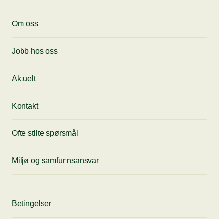
Motta siste nytt, få tips til anledninger og
Om oss
gode tilbud fra oss rett i innboksen din.
Jobb hos oss
Aktuelt
Kontakt
Ofte stilte spørsmål
Miljø og samfunnsansvar
Betingelser