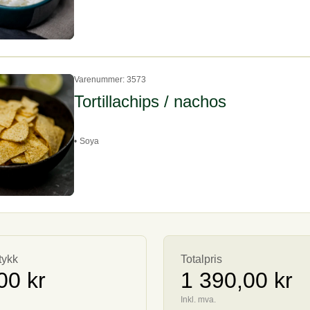
Varenummer: 3573
Tortillachips / nachos
•
Soya
tykk
Totalpris
00 kr
1 390,00 kr
Inkl. mva.