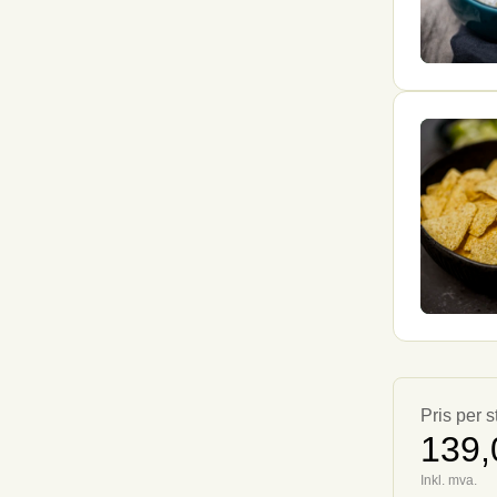
Pris per s
139,
Inkl. mva.