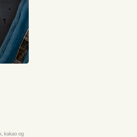
øk, kakao og