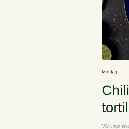
Middag
Chil
torti
Vår veganske 