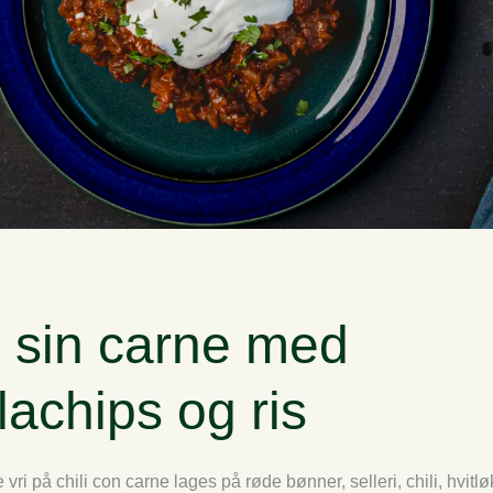
i sin carne med
llachips og ris
vri på chili con carne lages på røde bønner, selleri, chili, hvitl