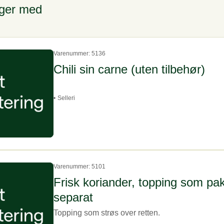
lger med
ent hvor mye CO2 varene tilsvarer, og hvilke utslippskategorier varene er i.
Varenummer: 5136
Chili sin carne (uten tilbehør)
•
Selleri
Varenummer: 5101
Frisk koriander, topping som pa
separat
Topping som strøs over retten.