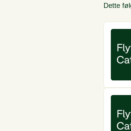
Dette fø
Tallet viser omtr
Protein
Salt