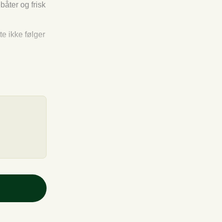
båter og frisk
te ikke følger
ikke med).