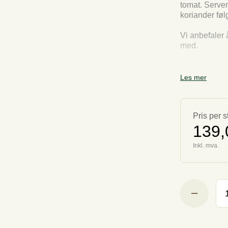
tomat. Server
koriander følg
Vi anbefaler å
med.
Serveringsti
Produktet som
Les mer
Pris per s
139,
Inkl. mva.