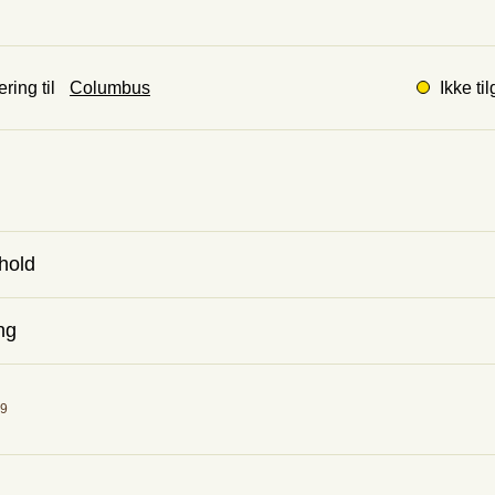
Ikke ti
ring til
hold
, Sulfitt.
ng
79
 CO2E/kg
t