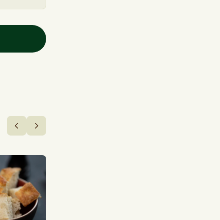
Legg til
Middag
Middag
Chili con carne med ris,
Hagesalat, til
tortillachips og
25,00 kr
seterrømme
179,00 kr