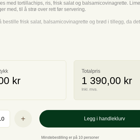
es med tortillachips, ris, frisk salat og balsamicovinagrette. Lime
er med, til å strø over rett før servering.
 bestille frisk salat, balsamicovinagrette og brød i tillegg, da det
ps: kan toppes med en klatt vegansk rømme av noe slag (følger 
 leveres kan avvike fra bildet.
tykk
Totalpris
00 kr
1 390,00 kr
Inkl. mva.
Legg i handleklurv
Minstebestilling er på 10 personer