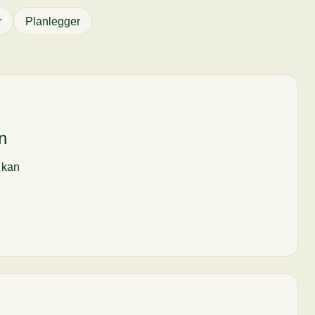
r
Planlegger
n
i kan