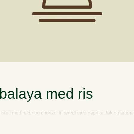
balaya med ris
isrett med reker og chorizo, tilberedt med paprika, løk og aroma