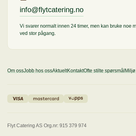
info@flytcatering.no
Vi svarer normalt innen 24 timer, men kan bruke noe m
ved stor pågang.
Om oss
Jobb hos oss
Aktuelt
Kontakt
Ofte stilte spørsmål
Milj
Flyt Catering AS Org.nr: 915 379 974