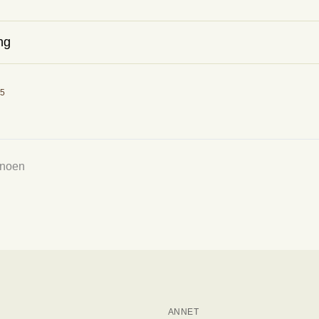
ng
85
 CO2E/kg
ent hvor mye CO2 varene tilsvarer, og hvilke utslippskategorier varene er i.
 noen
ANNET