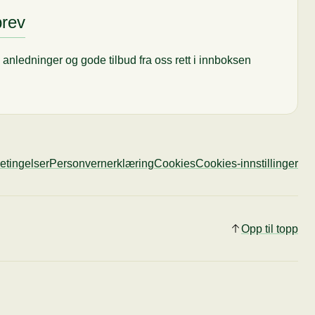
brev
til anledninger og gode tilbud fra oss rett i innboksen
etingelser
Personvernerklæring
Cookies
Cookies-innstillinger
Opp til topp