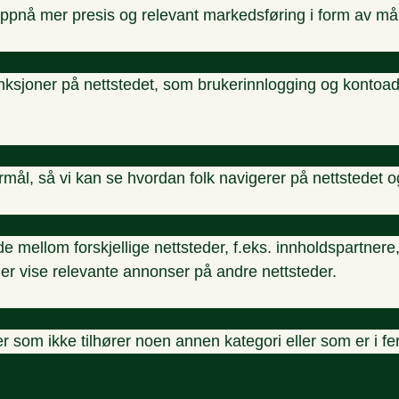
oppnå mer presis og relevant markedsføring i form av må
nksjoner på nettstedet, som brukerinnlogging og kontoadm
ormål, så vi kan se hvordan folk navigerer på nettstedet o
de mellom forskjellige nettsteder, f.eks. innholdspartne
ller vise relevante annonser på andre nettsteder.
r som ikke tilhører noen annen kategori eller som er i f