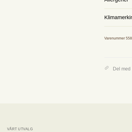
Klimamerki
Melk.
Utslipp
Varenummer 55
0.00 kg
Tallet viser omtr
Del med
VÅRT UTVALG