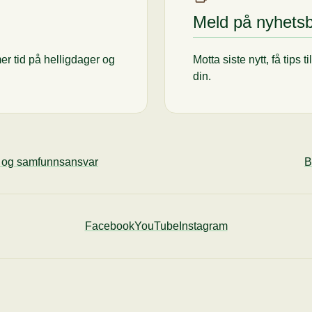
Meld på nyhets
er tid på helligdager og
Motta siste nytt, få tips 
din.
ø og samfunnsansvar
B
Facebook
YouTube
Instagram