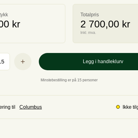
tykk
Totalpris
00 kr
2 700,00 kr
Inkl. mva.
Legg i handleklurv
Minstebestilling er på 15 personer
Ikke ti
ring til