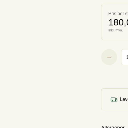
Pris per s
180,
Inkl. mva.
Leve
Allergener