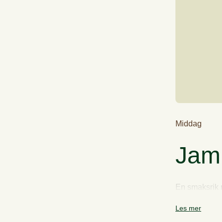
Middag
Jam
En smaksrik r
Les mer