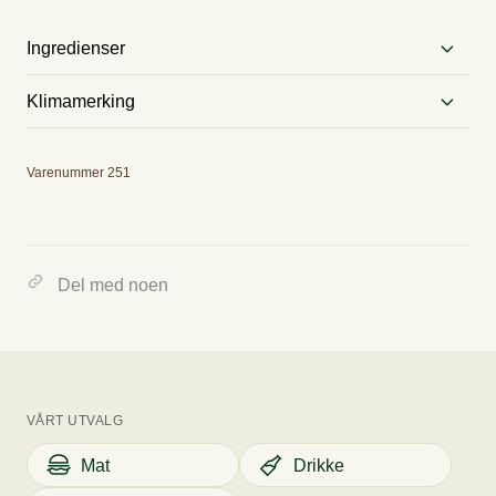
Ingredienser
Glass, longdrinkglass.
Klimamerking
Utslipp
Varenummer 251
0.00 kg CO2E/kg
Del med noen
Tallet viser omtrent hvor mye CO2 varene tilsvarer, og hvilke
utslippskategorier varene er i.
VÅRT UTVALG
Mat
Drikke