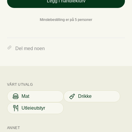
Legg i handleklurv
Minstebestilling er på 5 personer
Del med noen
VÅRT UTVALG
Mat
Drikke
Utleieutstyr
ANNET