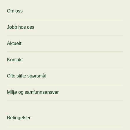
Motta siste nytt, få tips til anledninger og
Om oss
gode tilbud fra oss rett i innboksen din.
Jobb hos oss
Aktuelt
Kontakt
Ofte stilte spørsmål
Miljø og samfunnsansvar
Betingelser