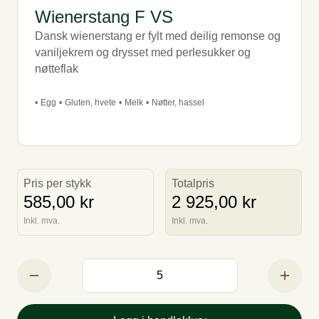
Wienerstang F VS
Dansk wienerstang er fylt med deilig remonse og
vaniljekrem og drysset med perlesukker og
nøtteflak
•
Egg
•
Gluten, hvete
•
Melk
•
Nøtter, hassel
Pris per stykk
Totalpris
585,00 kr
2 925,00 kr
Inkl. mva.
Inkl. mva.