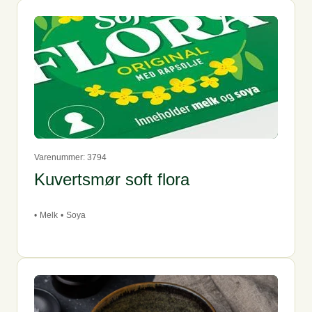
Varenummer: 3794
Kuvertsmør soft flora
•
Melk
•
Soya