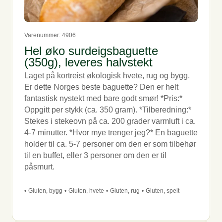
Varenummer: 4906
Hel øko surdeigsbaguette
(350g), leveres halvstekt
Laget på kortreist økologisk hvete, rug og bygg.
Er dette Norges beste baguette? Den er helt
fantastisk nystekt med bare godt smør! *Pris:*
Oppgitt per stykk (ca. 350 gram). *Tilberedning:*
Stekes i stekeovn på ca. 200 grader varmluft i ca.
4-7 minutter. *Hvor mye trenger jeg?* En baguette
holder til ca. 5-7 personer om den er som tilbehør
til en buffet, eller 3 personer om den er til
påsmurt.
•
Gluten, bygg
•
Gluten, hvete
•
Gluten, rug
•
Gluten, spelt