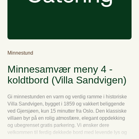
Minnestund
Minnesamvær meny 4 -
koldtbord (Villa Sandvigen)
Gi minnestunden en varm og verdig ramme i historiske
Villa Sandvigen, bygget i 1859 og vakkert beliggende
ved Gjersjøen, kun 15 minutter fra Oslo. Den klassiske
villaen byr på en rolig atmosfære, elegant oppdekking
og ubegrenset gratis parkering. Vi ønsker dere
velkommen til ferdig dekkede bord med levende lys og