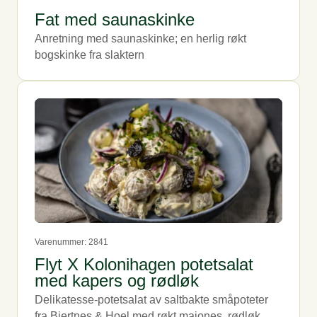
Fat med saunaskinke
Anretning med saunaskinke; en herlig røkt
bogskinke fra slaktern
Varenummer: 2841
Flyt X Kolonihagen potetsalat
med kapers og rødløk
Delikatesse-potetsalat av saltbakte småpoteter
fra Bjertnes & Hoel med røkt majones, rødløk,