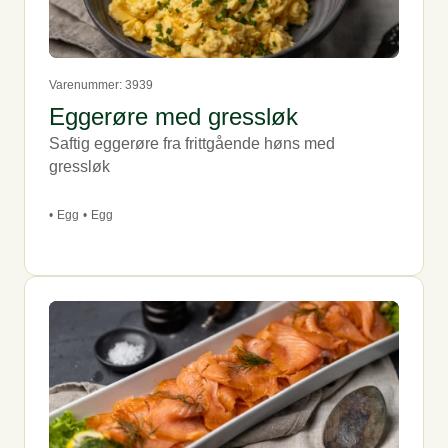
også tilby glutenfrie snitter og nydelige glutenfri brownie
med cashewnøtter, som også er veganske.
Varenummer: 3939
Eggerøre med gressløk
Saftig eggerøre fra frittgående høns med
gressløk
•
Egg
•
Egg