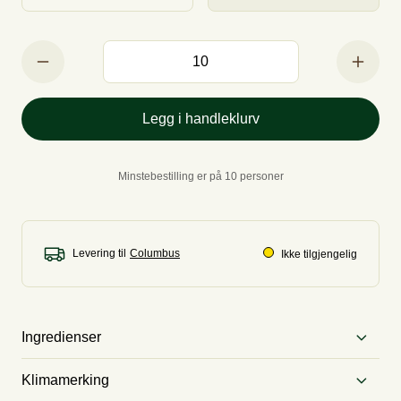
Legg i handleklurv
Minstebestilling er på 10 personer
Levering til
Ikke tilgjengelig
Ingredienser
Tallerken suppe.
Klimamerking