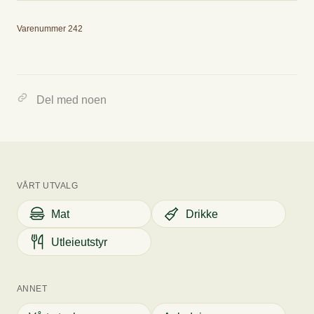
Utslipp
Varenummer 242
0.00 kg CO2E/kg
Del med noen
Tallet viser omtrent hvor mye CO2 varene tilsvarer, og hvilke
utslippskategorier varene er i.
VÅRT UTVALG
Mat
Drikke
Utleieutstyr
ANNET