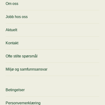
Motta siste nytt, få tips til anledninger og
Om oss
gode tilbud fra oss rett i innboksen din.
Jobb hos oss
Aktuelt
Kontakt
Ofte stilte spørsmål
Miljø og samfunnsansvar
Betingelser
Personvernerklæring