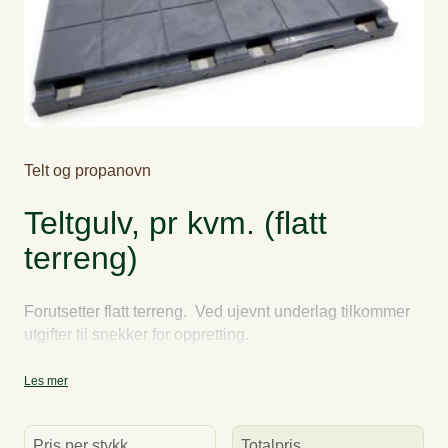
Telt og propanovn
Teltgulv, pr kvm. (flatt
terreng)
Forutsetter flatt terreng. Ved ujevnt underlag tilkommer
utgifter til snekker for oppretting.
Les mer
Pris per stykk
Totalpris