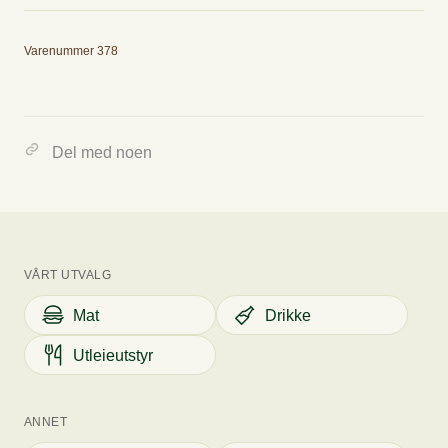
Utslipp
Varenummer 378
0.00 kg CO2E/kg
Del med noen
Tallet viser omtrent hvor mye CO2 varene tilsvarer, og hvilke
utslippskategorier varene er i.
VÅRT UTVALG
Mat
Drikke
Utleieutstyr
ANNET