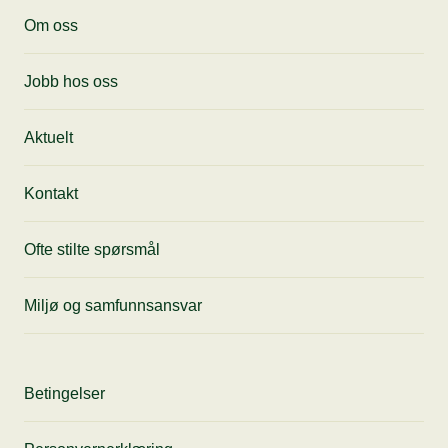
Motta siste nytt, få tips til anledninger og
Om oss
gode tilbud fra oss rett i innboksen din.
Jobb hos oss
Aktuelt
Kontakt
Ofte stilte spørsmål
Miljø og samfunnsansvar
Betingelser