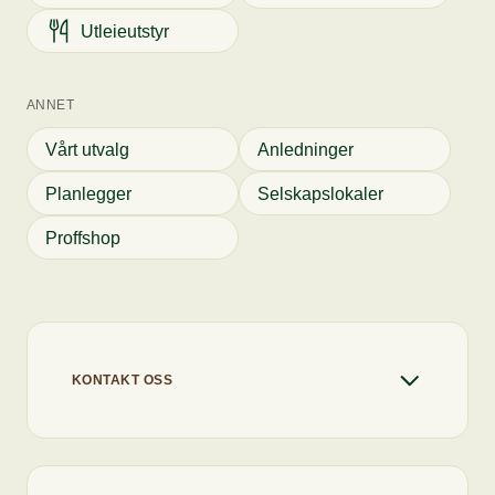
Utleieutstyr
ANNET
Vårt utvalg
Anledninger
Planlegger
Selskapslokaler
Proffshop
KONTAKT OSS
+47 22 67 91 80
info@flytcatering.no
Chaten er åpen
Vi svarer deg så raskt vi kan