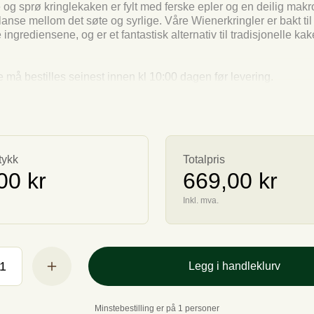
 og sprø kringlekaken er fylt med ferske epler og en deilig makro
lanse mellom det søte og syrlige. Våre Wienerkringler er bakt til
ingrediensene, og er et fantastisk alternativ til tradisjonelle kak
 må bestilles seinest innen kl 10:00 dagen før levering.
tykk
Totalpris
00 kr
669,00 kr
Inkl. mva.
Legg i handleklurv
Minstebestilling er på 1 personer