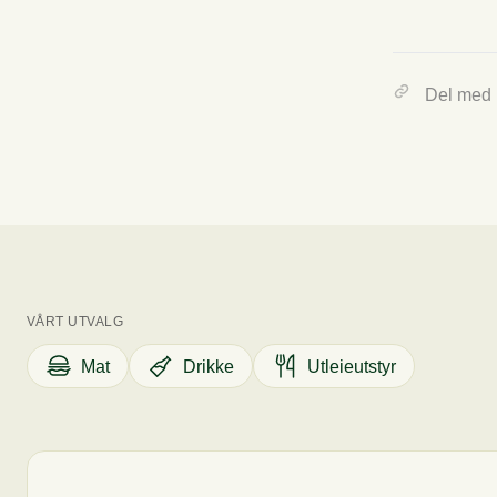
2.70 kg
Sukker_tilsat
Tallet viser omtr
Del med
Protein
Salt
VÅRT UTVALG
Mat
Drikke
Utleieutstyr