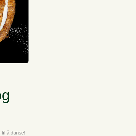
og
til å danse!