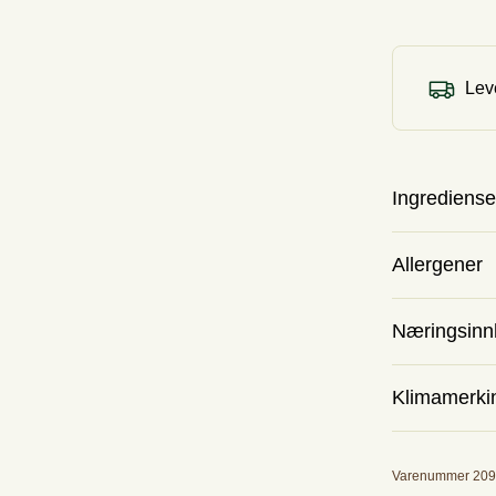
Leve
Ingrediense
Allergener
Wienerkring
Næringsinn
Egg, Gluten
Kilokalorier
Klimamerki
Fett
Utslipp
Varenummer 209
Karbohydrat