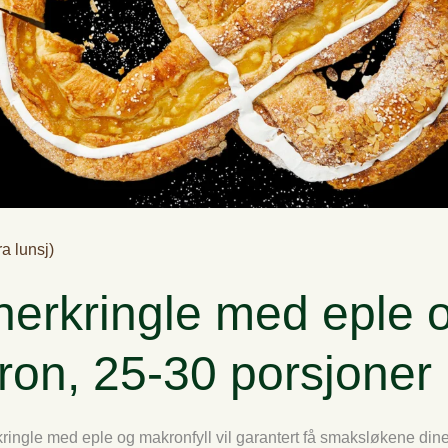
ra lunsj)
erkringle med eple 
on, 25-30 porsjoner
ingle med eple og makronfyll vil garantert få smaksløkene dine 