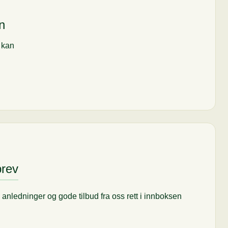
n
i kan
brev
til anledninger og gode tilbud fra oss rett i innboksen