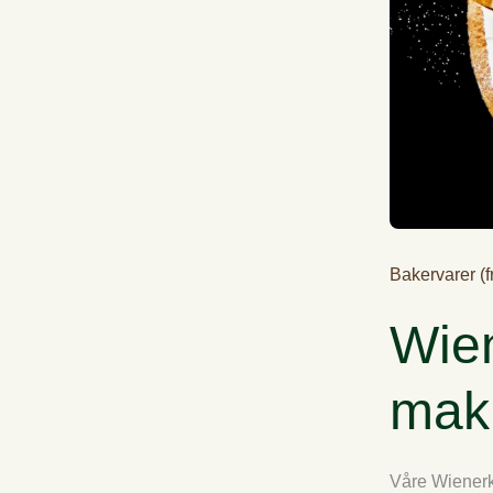
Bakervarer (f
Wien
makr
Våre Wienerkr