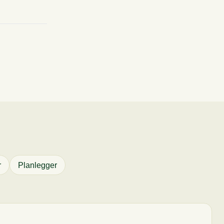
153g
96g
16.5g
r
Planlegger