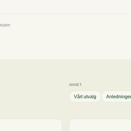
 CO2E/kg
t
ent hvor mye CO2 varene tilsvarer, og hvilke utslippskategorier varene er i.
 noen
ANNET
Vårt utvalg
Anledninge