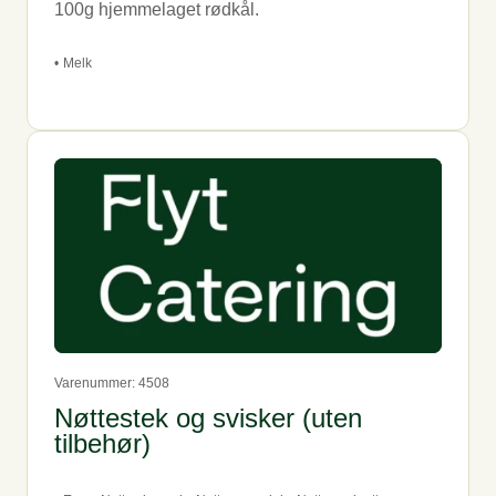
100g hjemmelaget rødkål.
•
Melk
Varenummer: 4508
Nøttestek og svisker (uten
tilbehør)