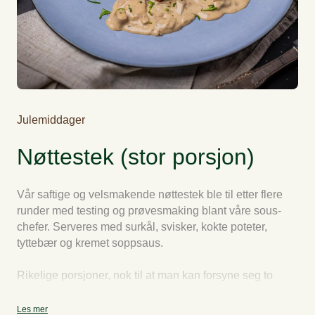
Julemiddager
Nøttestek (stor porsjon)
Vår saftige og velsmakende nøttestek ble til etter flere
runder med testing og prøvesmaking blant våre sous-
chefer. Serveres med surkål, svisker, kokte poteter,
tyttebær og kremet soppsaus.
Rikelige porsjoner, nok til at man kan forsyne seg to
ganger. Leveres leveres varm i termokasser. Maten
pakkes samlet og fordeles ikke på to serveringer.
Les mer