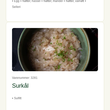
•
Egg
•
Nøtter, hassel
•
Nøtter, mandel
•
Nøtter, valnøtt
•
Selleri
Varenummer: 3281
Surkål
•
Sulfitt