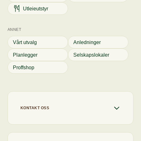
Utleieutstyr
ANNET
Vårt utvalg
Anledninger
Planlegger
Selskapslokaler
Proffshop
KONTAKT OSS
+47 22 67 91 80
info@flytcatering.no
Chaten er åpen
Vi svarer deg så raskt vi kan