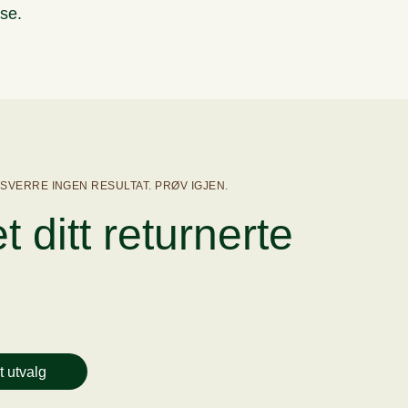
se.
psmenyer sommer
Hovedretter vinter
Desserter v
undstykker
SSVERRE INGEN RESULTAT. PRØV IGJEN.
et ditt returnerte
t utvalg