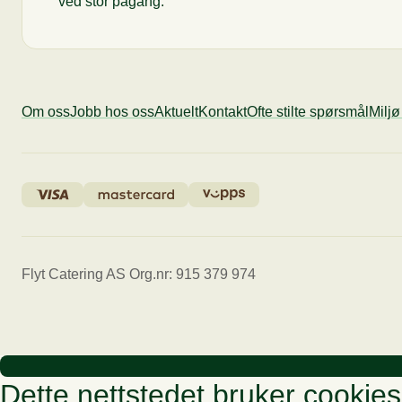
ved stor pågang.
Om oss
Jobb hos oss
Aktuelt
Kontakt
Ofte stilte spørsmål
Milj
Flyt Catering AS Org.nr: 915 379 974
Dette nettstedet bruker cookies