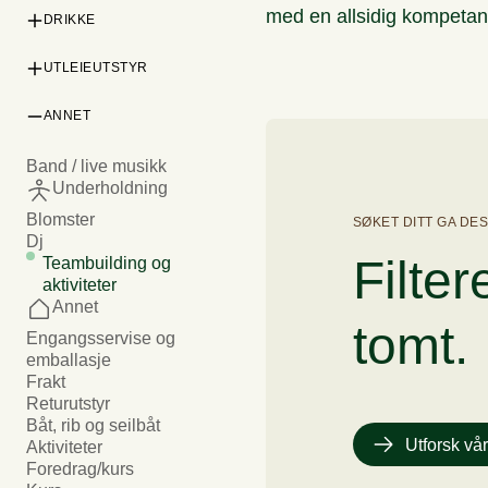
med en allsidig kompetan
DRIKKE
Grill
Fingermat
Desserter (fra tapas)
Selska
Lunsj
UTLEIEUTSTYR
Kald drikke
Påsmurt
Kaffe og te
Små kaker (6-8 pers)
Selskapslokaler
R
ANNET
Buffetmenyer
Duker, bord og stoler
Annen varm drikke
Varmretter
Tallerken,kopp og clips
Tilbehør
Band / live musikk
Selskapsmat
Glass
Underholdning
Avec
Kaker
Bestikk
Bobler
Blomster
SØKET DITT GA DE
Hvitvin
Dj
Bakverk
Serveringsutstyr
Filter
Rødvin
Teambuilding og
Dessert
Griller og tilbehør
Øl og cider
aktiviteter
Sesongmenyer
Annet
Telt og propanovn
tomt.
17.Mai-Menyer
Engangsservise og
Diverse utleie
Min side
emballasje
Lys
Frakt
Julemeny 2026
Toaletter
Returutstyr
Oppdekking
Båt, rib og seilbåt
Kanonhallen
Utforsk vår
Aktiviteter
Lyd
Foredrag/kurs
Toaletter