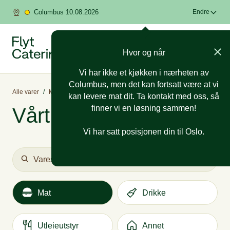
Columbus 10.08.2026
Endre
Hvor og når
Vi har ikke et kjøkken i nærheten av
Columbus, men det kan fortsatt være at vi
Alle varer
/
Mat
/
Buffetmenyer
/
Allergi -og spesialtilpasset fingermat
kan levere mat dit. Ta kontakt med oss, så
finner vi en løsning sammen!
Vårt utvalg
Vi har satt posisjonen din til Oslo.
Mat
Drikke
Utleieutstyr
Annet