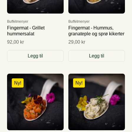
Buffetmenyer
Buffetmenyer
Fingermat - Grillet
Fingermat - Hummus,
hummersalat
granateple og sprø kikerter
92,00 kr
29,00 kr
Legg til
Legg til
Ny!
Ny!