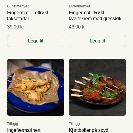
Buffetmenyer
Buffetmenyer
Fingermat - Lettrøkt
Fingermat - Røkt
laksetartar
kveitekrem med gressløk
39,00 kr
46,00 kr
Legg til
Legg til
Tillegg
Tillegg
Ingefærmarinert
Kjøttboller på spyd