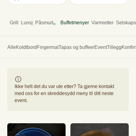
Grill
Lunsj
Påsmurt
Buffetmenyer
Varmretter
Selskap
Alle
Koldtbord
Fingermat
Tapas og buffeer
Event
Tillegg
Konfi
Ikke helt det du var ute etter? Ta gjerne kontakt
med oss for en skreddesydd meny til ditt neste
event.