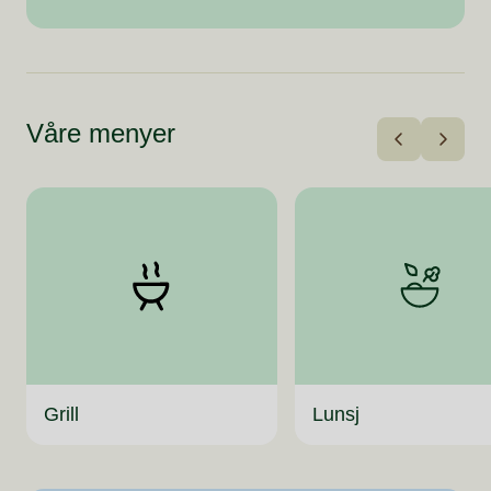
Sur
Øko
Kvæ
Aiol
Vår 
Våre menyer
Grill
Lunsj