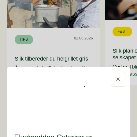
FEST
02.06.2026
TIPS
Slik planl
selskapet
Slik tilbereder du helgrillet gris
God mat bl
Å servere helgrillet gris er kanskje
godt i glas
det ultimate høydepunktet for en
mellom og d
hagefest, men det krever både
overvelden
presisjon, tid og riktig utstyr. For at
selskap. Et
du som arrangør skal kunne senke
får fra vår
skuldrene og faktisk nyte dagen
drikke tren
sammen med gjestene dine, har
er det fint 
kokkene våre i Flyt Catering samlet
fagfolk og 
de viktigste punktene du må ha
på veien.
kontroll på.