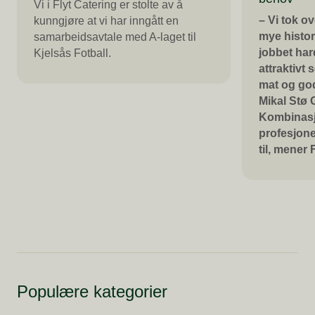
Vi i Flyt Catering er stolte av å
– Vi tok o
kunngjøre at vi har inngått en
mye histor
samarbeidsavtale med A-laget til
jobbet hard
Kjelsås Fotball.
attraktivt
mat og go
Mikal Stø G
Kombinasj
profesjonel
til, mener 
Populære kategorier