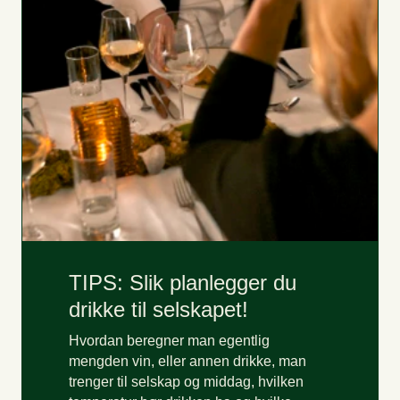
Julesaus
Focaccia
Focaccia med løk og rosmarin
Kuvertsmør
Soft flora
De varme rettene leveres vanligvis ferdig varmet, men
dere kan varme selv om dere ønsker mer fleksibilitet rundt
leveringstidspunktet. Husk også å bestille en søt
avslutning fra vårt konditori.
TIPS: Slik planlegger du
drikke til selskapet!
Hvordan beregner man egentlig
mengden vin, eller annen drikke, man
trenger til selskap og middag, hvilken