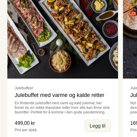
Julebuffeer
Jul
Julebuffet med varme og kalde retter
Ju
En fristende julebuffet med varm og kald julemat, her
Nyt
finner du en rekke klassiske retter hvor alle kan finne sine
dess
favoritter. Perfekt for å komme i den gode julestemningen.
jul
Flyt Røkelaks
Ris
499,00 kr
16
Legg til
Anretning med Flyt røkelaks; vår egen røkelaks som er
Vår 
Pris per stykk.
Pris
tørrsaltet og røkt på gammelmåten
kon
vil 