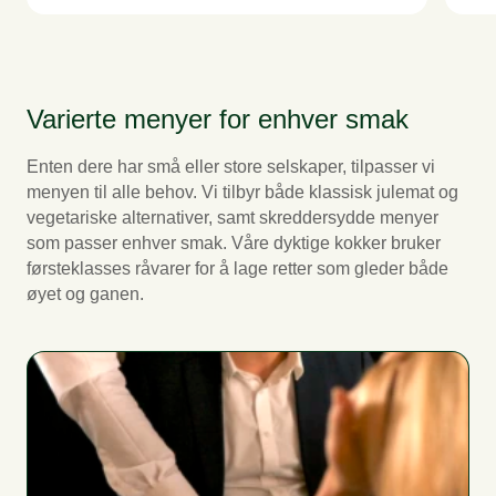
Juleskinke
med
Anretning med saunaskinke; en herlig røkt bogskinke fra
av 
slakteren
Mul
Roastbeef med remoulade
Vi i
Anretning med vår egen saftige roastbeef av storfe toppet
vår
med syltet rødløk og sylteagurk
Lak
Varierte menyer for enhver smak
Ser
Ribbe (varm)
dime
Stekt ribbe og sprøstekt svor
Enten dere har små eller store selskaper, tilpasser vi
Kar
menyen til alle behov. Vi tilbyr både klassisk julemat og
Julepølse
Vår
Saftige medisterpølser
avs
vegetariske alternativer, samt skreddersydde menyer
kara
som passer enhver smak. Våre dyktige kokker bruker
Medisterkaker
pudd
Grove, håndstekte medisterkaker
mun
førsteklasses råvarer for å lage retter som gleder både
øyet og ganen.
Flyt x Kolonihagen potetsalat
Gle
Delikatesse potetsalat av saltbakte småpoteter fra
med 
Bjertnes & Hoel med røkt majones, rødløk, syltet agurk og
gle
svisker
våre
Eggerøre
Saftig eggerøre fra frittgående høns med gressløk
Julesaus
Surkål
Kokte poteter