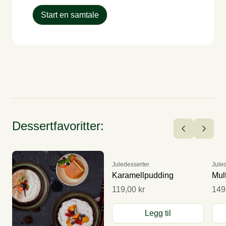
Start en samtale
Dessertfavoritter:
Juledesserter
Jule
Karamellpudding
Mul
119,00 kr
149
Legg til