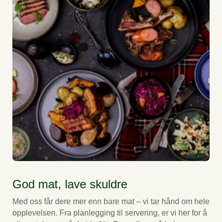
God mat, lave skuldre
Med oss får dere mer enn bare mat – vi tar hånd om hele
opplevelsen. Fra planlegging til servering, er vi her for å