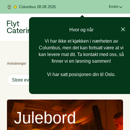
Columbus 08.08.2026
Endre
Hvor og når
Vi har ikke et kjøkken i nærheten av
Columbus, men det kan fortsatt være at vi
kan levere mat dit. Ta kontakt med oss, så
finner vi en løsning sammen!
Anledninger
/
Julebord
Vi har satt posisjonen din til Oslo.
Store eventer
Konfirmasjon
Konfirmasjon
Års
Julebord