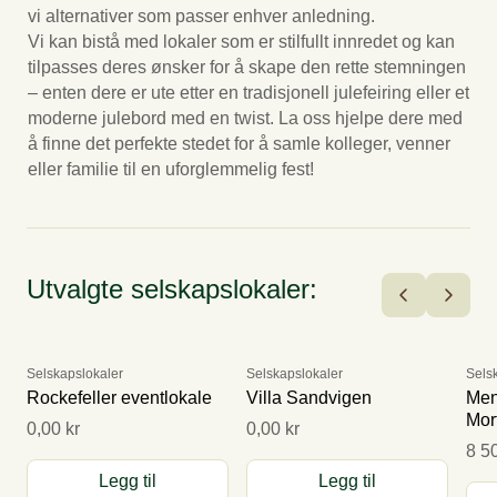
vi alternativer som passer enhver anledning.
Vi kan bistå med lokaler som er stilfullt innredet og kan
tilpasses deres ønsker for å skape den rette stemningen
– enten dere er ute etter en tradisjonell julefeiring eller et
moderne julebord med en twist. La oss hjelpe dere med
å finne det perfekte stedet for å samle kolleger, venner
eller familie til en uforglemmelig fest!
Utvalgte selskapslokaler:
Selskapslokaler
Selskapslokaler
Sels
Rockefeller eventlokale
Villa Sandvigen
Men
Mor
0,00 kr
0,00 kr
8 5
Legg til
Legg til